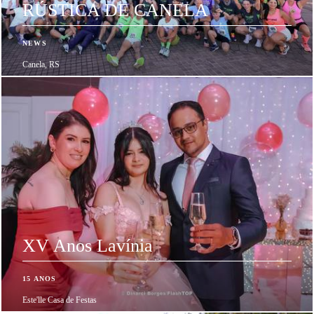
RÚSTICA DE CANELA
NEWS
Canela, RS
XV Anos Lavínia
15 ANOS
Este'lle Casa de Festas