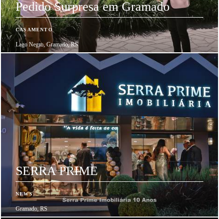
Pedido Surpresa em Gramado
CASAMENTO
Lago Negro, Gramado, RS
SERRA PRIME
NEWS
Gramado, RS