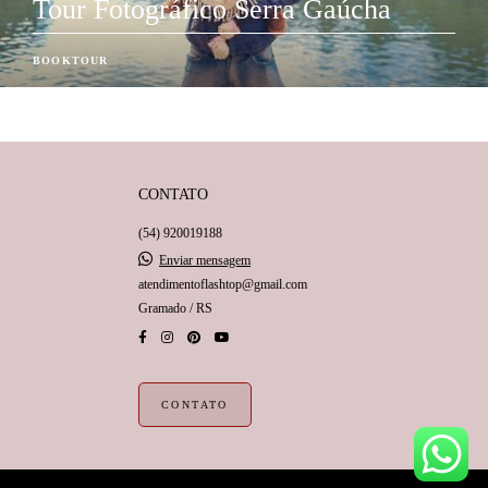
Tour Fotográfico Serra Gaúcha
BOOKTOUR
CONTATO
(54) 920019188
Enviar mensagem
atendimentoflashtop@gmail.com
Gramado / RS
CONTATO