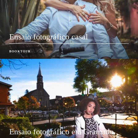
Ensaio fotográfico casal
BOOKTOUR
Ensaio fotográfico em Gramado