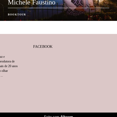
Michele Faustino
BOOKTOUR
FACEBOOK
uz e
rodutora de
mais de 20 anos
o olhar
...
Feito com
Alboom