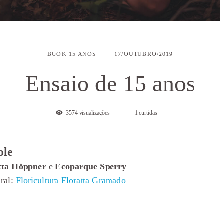
BOOK 15 ANOS
17/OUTUBRO/2019
Ensaio de 15 anos
3574
visualizações
1
curtidas
ole
tta Höppner
e
Ecoparque Sperry
ural:
Floricultura Floratta Gramado