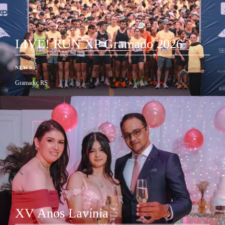
LIVE! RUN XP Gramado 2026
NEWS
Gramado, RS
XV Anos Lavínia