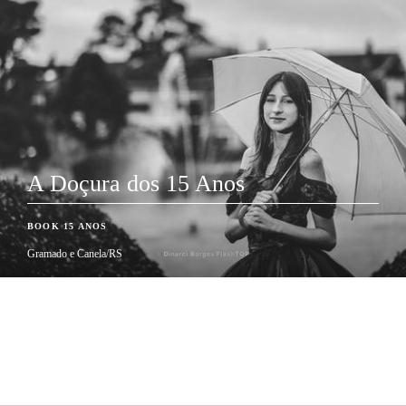
A Doçura dos 15 Anos
BOOK 15 ANOS
Gramado e Canela/RS