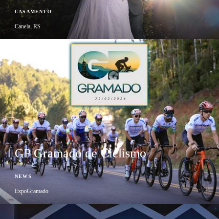
CASAMENTO
Canela, RS
GP Gramado de Ciclismo
NEWS
ExpoGramado