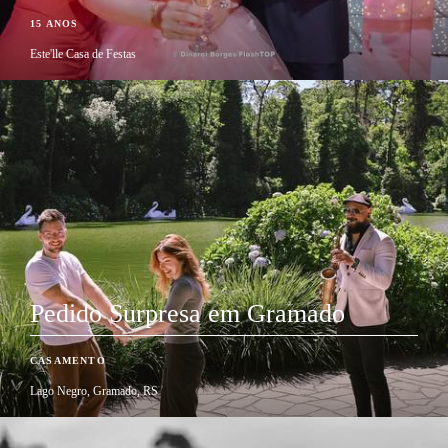
15 ANOS
Este'lle Casa de Festas
Pedido Surpresa em Gramado
CASAMENTO
Lago Negro, Gramado, RS