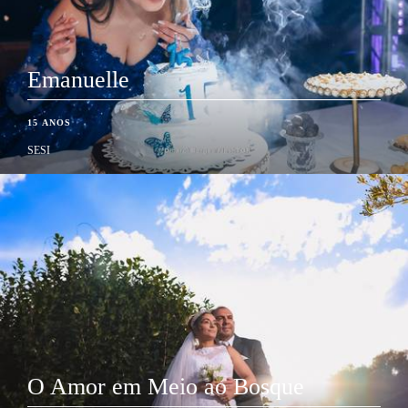
Emanuelle
15 ANOS
SESI
O Amor em Meio ao Bosque