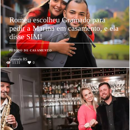
Romeu escolheu Gramado para
pedir a Marina em casamento, e ela
disse SIM!
PEDIDO DE CASAMENTO
Gramado RS
1131
0