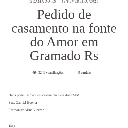
GRAMADO RS
19/FEVEREIRO/2021
Pedido de
casamento na fonte
do Amor em
Gramado Rs
3249
visualizações
9
curtidas
Hans pediu Bárbara em casamento e ela disse SIM!
Sax: Gabriel Boelter
Cermonial: Aline Viezzer
Tags