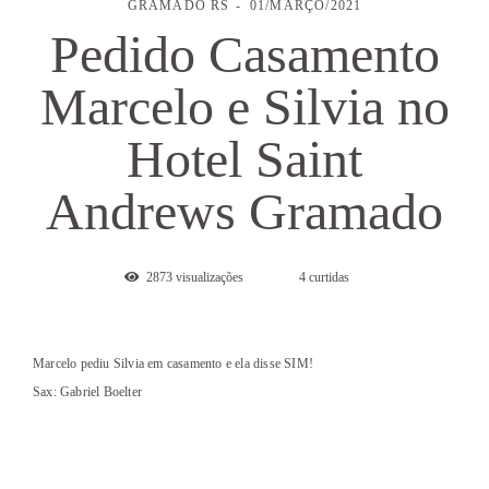
GRAMADO RS
01/MARÇO/2021
Pedido Casamento
Marcelo e Silvia no
Hotel Saint
Andrews Gramado
2873
visualizações
4
curtidas
Marcelo pediu Silvia em casamento e ela disse SIM!
Sax: Gabriel Boelter