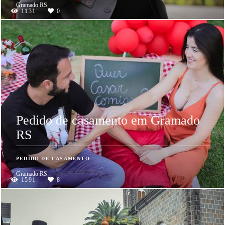
Gramado RS
1131
0
Pedido de casamento em Gramado
RS
PEDIDO DE CASAMENTO
Gramado RS
1591
8