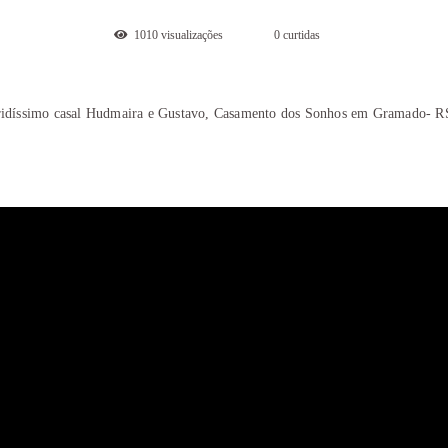
1010
visualizações
0
curtidas
idíssimo casal Hudmaira e Gustavo, Casamento dos Sonhos em Gramado- R