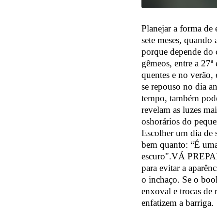
Planejar a forma de 
sete meses, quando 
porque depende do c
gêmeos, entre a 27ª 
quentes e no verão,
se repouso no dia an
tempo, também pode 
revelam as luzes mai
oshorários do pequen
Escolher um dia de 
bem quanto: “É uma 
escuro".VÁ PREPARA
para evitar a aparên
o inchaço. Se o book
enxoval e trocas de 
enfatizem a barriga.