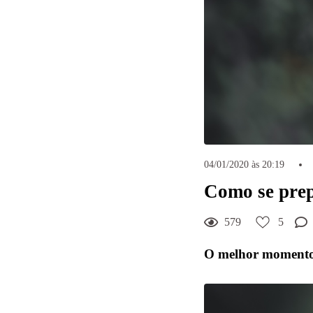
5
Curtir
Comentar
04/01/2020 às 20:19
Como se prep
579
5
O melhor momento p