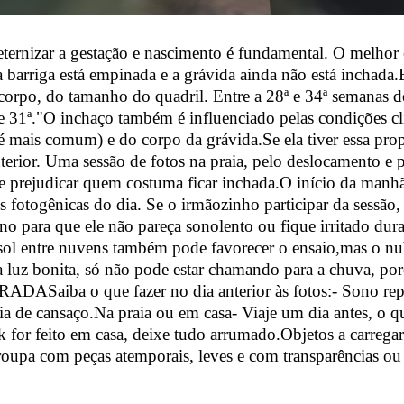
eternizar a gestação e nascimento é fundamental. O melhor é
a barriga está empinada e a grávida ainda não está inchada
orpo, do tamanho do quadril. Entre a 28ª e 34ª semanas de
e 31ª."O inchaço também é influenciado pelas condições cl
 é mais comum) e do corpo da grávida.Se ela tiver essa pr
terior. Uma sessão de fotos na praia, pelo deslocamento e 
prejudicar quem costuma ficar inchada.O início da manhã e
s fotogênicas do dia. Se o irmãozinho participar da sessão, 
o para que ele não pareça sonolento ou fique irritado dura
sol entre nuvens também pode favorecer o ensaio,mas o nu
luz bonita, só não pode estar chamando para a chuva, por
DASaiba o que fazer no dia anterior às fotos:- Sono re
cia de cansaço.Na praia ou em casa- Viaje um dia antes, o q
 for feito em casa, deixe tudo arrumado.Objetos a carrega
roupa com peças atemporais, leves e com transparências ou