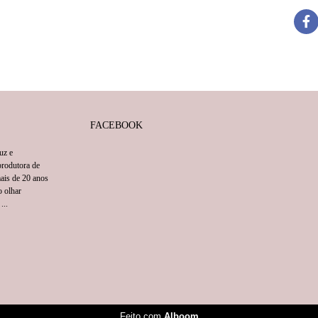
FACEBOOK
uz e
rodutora de
mais de 20 anos
o olhar
...
Feito com
Alboom