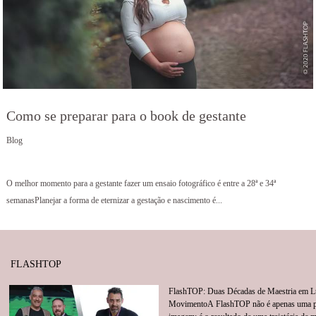
Como se preparar para o book de gestante
Blog
579
O melhor momento para a gestante fazer um ensaio fotográfico é entre a 28ª e 34ª
semanasPlanejar a forma de eternizar a gestação e nascimento é...
FLASHTOP
FlashTOP: Duas Décadas de Maestria em L
MovimentoA FlashTOP não é apenas uma p