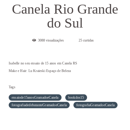
Canela Rio Grande
do Sul
3088
visualizações
25
curtidas
Isabelle no seu ensaio de 15 anos em Canela RS
Make e Hair: Lu Kraieski Espaço de Beleza
Tags
ensaiode15anosGramadoeCanela
bookdos15
fotografiadedebutanteGramadoeCanela
fotografiaGramadoeCanela