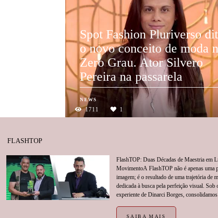
Spot Fashion Pluriverso di
o novo conceito de moda 
Zero Grau. Ator Silvero
Pereira na passarela
NEWS
1711
1
FLASHTOP
FlashTOP: Duas Décadas de Maestria em L
MovimentoA FlashTOP não é apenas uma p
imagem; é o resultado de uma trajetória de 
dedicada à busca pela perfeição visual. Sob 
experiente de Dinarci Borges, consolidamos 
SAIBA MAIS