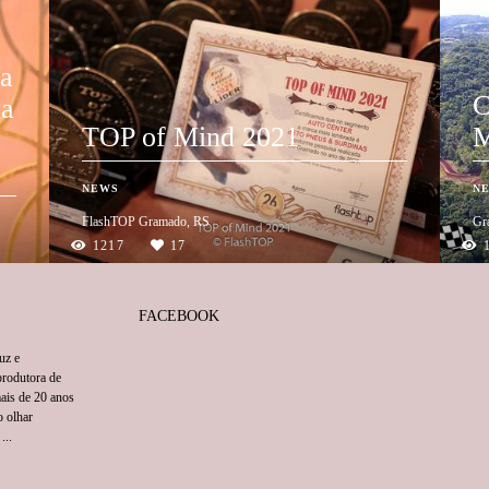
ta
C
na
TOP of Mind 2021
NEWS
N
FlashTOP Gramado, RS
Gr
1217
17
FACEBOOK
uz e
rodutora de
mais de 20 anos
o olhar
...