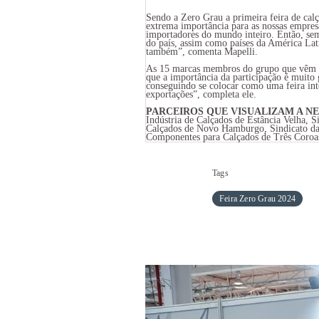
Sendo a Zero Grau a primeira feira de calç
extrema importância para as nossas empresa
importadores do mundo inteiro. Então, sem 
do país, assim como países da América Lat
também”, comenta Mapelli.
As 15 marcas membros do grupo que vêm na
que a importância da participação é muito 
conseguindo se colocar como uma feira in
exportações”, completa ele.
PARCEIROS QUE VISUALIZAM A N
Indústria de Calçados de Estância Velha, Si
Calçados de Novo Hamburgo, Sindicato da I
Componentes para Calçados de Três Coroa
Tags
Feira Zero Grau 2024