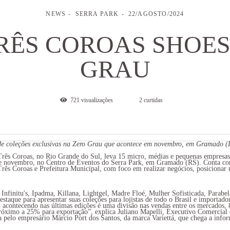
NEWS
SERRA PARK
22/AGOSTO/2024
RÊS COROAS SHOES
GRAU
721
visualizações
2
curtidas
s de coleções exclusivas na Zero Grau que acontece em novembro, em Gramado (
rês Coroas, no Rio Grande do Sul, leva 15 micro, médias e pequenas empresas
 de novembro, no Centro de Eventos do Serra Park, em Gramado (RS). Conta com
ês Coroas e Prefeitura Municipal, com foco em realizar negócios, posicionar m
 Infinitu's, Ipadma, Killana, Lightgel, Madre Floé, Mulher Sofisticada, Parabe
estaque para apresentar suas coleções para lojistas de todo o Brasil e importado
 acontecendo nas últimas edições é uma divisão nas vendas entre os mercados,
róximo a 25% para exportação”, explica Juliano Mapelli, Executivo Comercial
 pelo empresário Márcio Port dos Santos, da marca Variettá, que chega a info