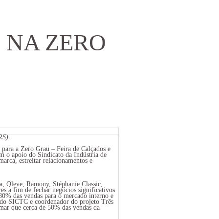
 NA ZERO
RS).
 para a Zero Grau – Feira de Calçados e
 o apoio do Sindicato da Indústria de
arca, estreitar relacionamentos e
la, Qleve, Ramony, Stéphanie Classic,
res a fim de fechar negócios significativos
 80% das vendas para o mercado interno e
 do SICTC e coordenador do projeto Três
rmar que cerca de 50% das vendas da