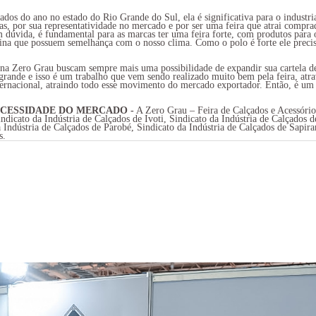
ados do ano no estado do Rio Grande do Sul, ela é significativa para o industr
s, por sua representatividade no mercado e por ser uma feira que atrai comprad
dúvida, é fundamental para as marcas ter uma feira forte, com produtos para o
ina que possuem semelhança com o nosso clima. Como o polo é forte ele precisa
 Zero Grau buscam sempre mais uma possibilidade de expandir sua cartela de
grande e isso é um trabalho que vem sendo realizado muito bem pela feira, atr
ternacional, atraindo todo esse movimento do mercado exportador. Então, é um
ECESSIDADE DO MERCADO -
A Zero Grau – Feira de Calçados e Acessório
ndicato da Indústria de Calçados de Ivoti, Sindicato da Indústria de Calçados d
ndústria de Calçados de Parobé, Sindicato da Indústria de Calçados de Sapiran
s.