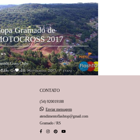
opa Gramado de
MOTOCROSS 2017
EWS
amado Cross Clube
1835
11
CONTATO
(54) 920019188
Enviar mensagem
atendimentoflashtop@gmail.com
Gramado / RS