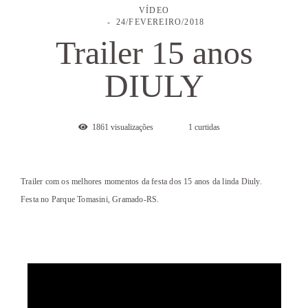
VÍDEO
24/FEVEREIRO/2018
Trailer 15 anos
DIULY
1861
visualizações
1
curtidas
Trailer com os melhores momentos da festa dos 15 anos da linda Diuly.
Festa no Parque Tomasini, Gramado-RS.