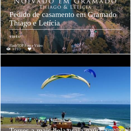
Pedido de casamento em Gramado
Thiago e Letícia
VÍDEO
FlashTOP Foto e Vídeo
1193
1
Torres a mais bela praia gaúcha